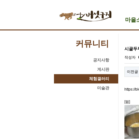
마을
커뮤니티
시골두
작성자
공지사항
게시판
이전글
체험갤러리
미술관
https://
[펌]