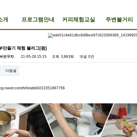
소개
프로그램안내
커피체험교실
주변볼거리
부만들기 체험 블러그[펌]
버섯구지
21-05-28 15:15
조회
3,863회
댓글
0건
다음글
blog.naver.com/hihirabbit/222351897756