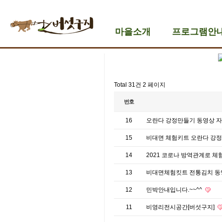
마을소개
프로그램안
Total 31건
2 페이지
번호
16
오란다 강정만들기 동영상 
15
비대면 체험키트 오란다 강
14
2021 코로나 방역관계로 
13
비대면체험킷트 전통김치 
12
민박안내입니다.~~^^
11
비영리전시공간[버섯구지]