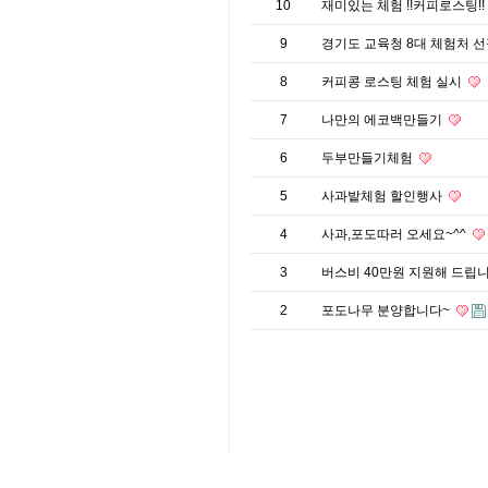
10
재미있는 체험 !!커피로스팅!!
9
경기도 교육청 8대 체험처 선
8
커피콩 로스팅 체험 실시
7
나만의 에코백만들기
6
두부만들기체험
5
사과밭체험 할인행사
4
사과,포도따러 오세요~^^
3
버스비 40만원 지원해 드립
2
포도나무 분양합니다~