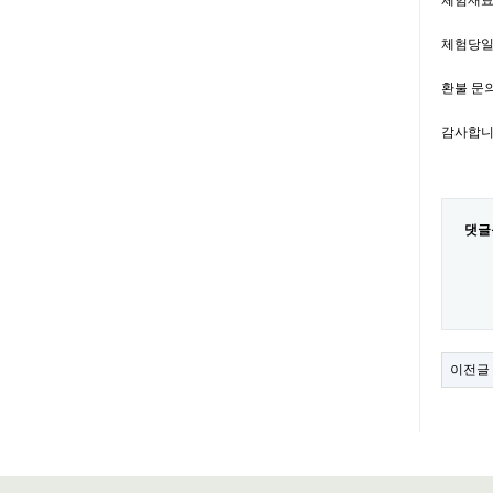
체험재료
체험당일
환불 문
감사합니
댓글
이전글