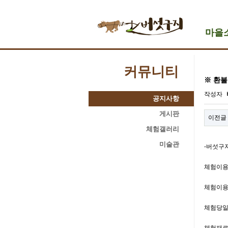
마을
커뮤니티
※ 환불
작성자
공지사항
게시판
이전글
체험갤러리
미술관
-버섯구
체험이용일
체험이용 
체험당일